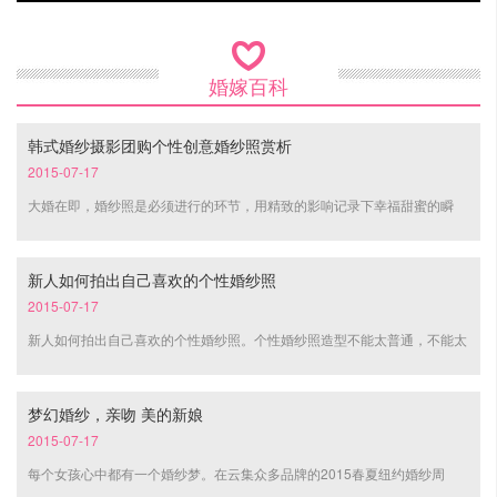

婚嫁百科
韩式婚纱摄影团购个性创意婚纱照赏析
2015-07-17
大婚在即，婚纱照是必须进行的环节，用精致的影响记录下幸福甜蜜的瞬
间，那么，在如今这个什么都讲究个性的时代，你是否想过尝试一下街拍婚
纱照的方式呢？
新人如何拍出自己喜欢的个性婚纱照
2015-07-17
新人如何拍出自己喜欢的个性婚纱照。个性婚纱照造型不能太普通，不能太
庸俗，还不能太贵。每一个新娘都想拥有出非常完美的新娘婚纱照造型，这
样才能拍摄出 看的婚纱照。以下是小编为大家整理的内容。
梦幻婚纱，亲吻 美的新娘
2015-07-17
每个女孩心中都有一个婚纱梦。在云集众多品牌的2015春夏纽约婚纱周