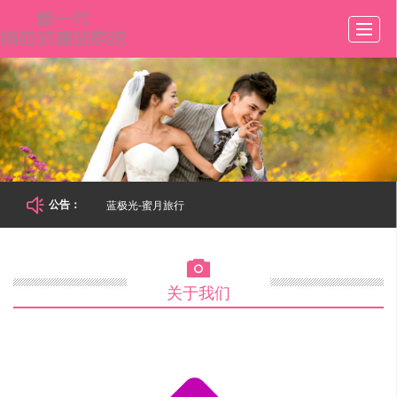
首页
产品
新闻
图库
公司
展示
动态
展示
介绍
蓝极光-蜜月旅行
公告：
留言
联系
LBS

关于我们
反馈
我们